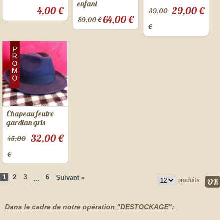
enfant
4,00 €
29,00 €
39,00
64,00 €
89,00 €
€
Chapeau feutre
gardian gris
32,00 €
45,00
€
1
2
3
6
Suivant »
...
produits
Dans le cadre de notre opération "DESTOCKAGE":