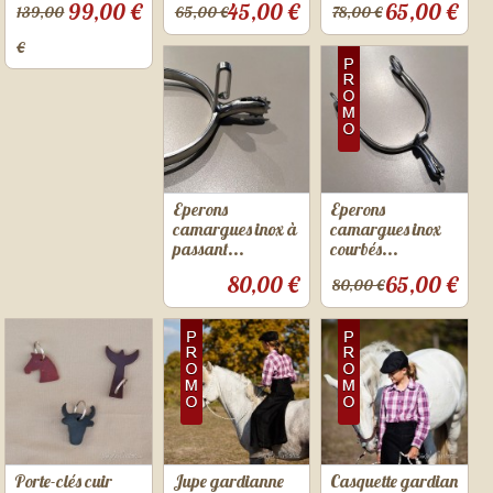
99,00 €
45,00 €
65,00 €
139,00
65,00 €
78,00 €
€
Eperons
Eperons
camargues inox à
camargues inox
passant...
courbés...
80,00 €
65,00 €
80,00 €
Porte-clés cuir
Jupe gardianne
Casquette gardian