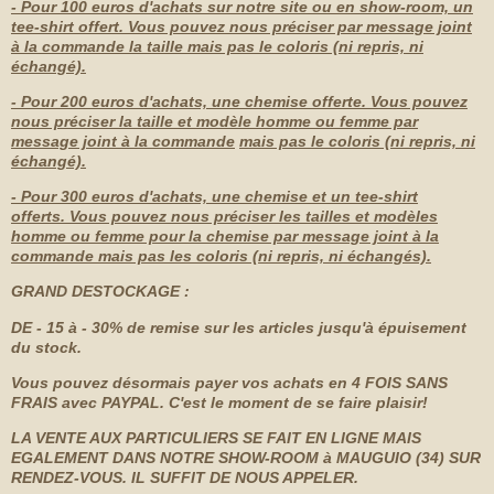
- Pour 100 euros d'achats sur notre site ou en show-room, un
tee-shirt offert. Vous pouvez nous préciser par message joint
à la commande la taille mais pas le coloris (ni repris, ni
échangé).
- Pour 200 euros d'achats, une chemise offerte. Vous pouvez
nous préciser la taille et modèle homme ou femme par
message joint à la commande
mais pas le coloris (ni repris, ni
échangé).
- Pour 300 euros d'achats, une chemise et un tee-shirt
offerts. Vous pouvez nous préciser les tailles et modèles
homme ou femme pour la chemise par message joint à la
commande mais pas les coloris (ni repris, ni échangés).
GRAND DESTOCKAGE :
DE - 15 à - 30% de remise sur les articles jusqu'à épuisement
du stock.
Vous pouvez désormais payer vos achats en 4 FOIS SANS
FRAIS avec PAYPAL. C'est le moment de se faire plaisir!
LA VENTE AUX PARTICULIERS SE FAIT EN LIGNE MAIS
EGALEMENT
DANS NOTRE SHOW-ROOM à MAUGUIO (34) SUR
RENDEZ-VOUS. IL SUFFIT DE NOUS APPELER.