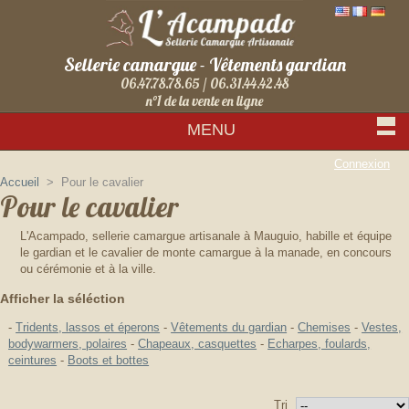
Sellerie camargue - Vêtements gardian
06.47.78.78.65 / 06.31.44.42.48
n°1 de la vente en ligne
MENU
Connexion
Accueil
>
Pour le cavalier
Pour le cavalier
L'Acampado, sellerie camargue artisanale à Mauguio, habille et équipe
le gardian et le cavalier de monte camargue à la manade, en concours
ou cérémonie et à la ville.
Afficher la séléction
-
Tridents, lassos et éperons
-
Vêtements du gardian
-
Chemises
-
Vestes,
bodywarmers, polaires
-
Chapeaux, casquettes
-
Echarpes, foulards,
ceintures
-
Boots et bottes
Tri