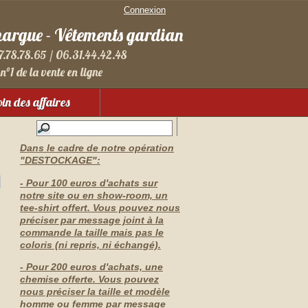
Connexion
margue - Vêtements gardian
7.78.78.65 / 06.31.44.42.48
n°1 de la vente en ligne
in des affaires
Dans le cadre de notre opération
"DESTOCKAGE":
- Pour 100 euros d'achats sur
notre site ou en show-room, un
tee-shirt offert. Vous pouvez nous
préciser par message joint à la
commande la taille mais pas le
coloris (ni repris, ni échangé).
- Pour 200 euros d'achats, une
chemise offerte. Vous pouvez
nous préciser la taille et modèle
homme ou femme par message