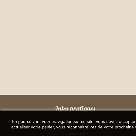
Infos pratiques
En poursuivant votre navigation sur ce site, vous devez accepter l
Livraisons
actualiser votre panier, vous reconnaitre lors de votre prochaine v
Paiement sécurisé
Contactez-nous