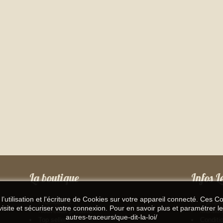
La boutique
Infos L
’utilisation et l'écriture de Cookies sur votre appareil connecté. Ces Coo
Promotions
A propo
isite et sécuriser votre connexion. Pour en savoir plus et paramétrer le
Nouveaux produits
Mention
autres-traceurs/que-dit-la-loi/
Top sellers
Conditi