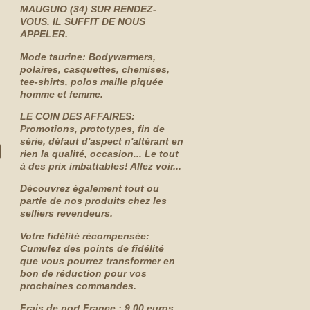
MAUGUIO (34) SUR RENDEZ-
VOUS. IL SUFFIT DE NOUS
APPELER.
Mode taurine: Bodywarmers,
polaires, casquettes, chemises,
tee-shirts, polos maille piquée
homme et femme.
LE COIN DES AFFAIRES:
Promotions, prototypes, fin de
série, défaut d'aspect n'altérant en
rien la qualité, occasion... Le tout
à des prix imbattables! Allez voir...
Découvrez également tout ou
partie de nos produits chez les
selliers revendeurs.
Votre fidélité récompensée:
Cumulez des points de fidélité
que vous pourrez transformer en
bon de réduction pour vos
prochaines commandes.
Frais de port France : 9.00 euros