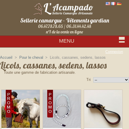
Sellerie camargue - Vêtements gardian
06.47.78.78.65 / 06.31.44.42.48
n°1 de la vente en ligne
MENU
Connexion
Accueil
>
Pour le cheval
>
Licols, cassanes, sedens, lassos
Licols, cassanes, sedens, lassos
Toute une gamme de fabrication artisanale.
Tri