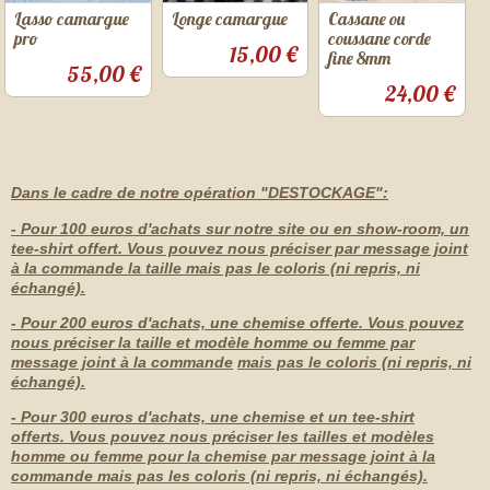
Lasso camargue
Longe camargue
Cassane ou
pro
coussane corde
15,00 €
fine 8mm
55,00 €
24,00 €
Dans le cadre de notre opération "DESTOCKAGE":
- Pour 100 euros d'achats sur notre site ou en show-room, un
tee-shirt offert. Vous pouvez nous préciser par message joint
à la commande la taille mais pas le coloris (ni repris, ni
échangé).
- Pour 200 euros d'achats, une chemise offerte. Vous pouvez
nous préciser la taille et modèle homme ou femme par
message joint à la commande
mais pas le coloris (ni repris, ni
échangé).
- Pour 300 euros d'achats, une chemise et un tee-shirt
offerts. Vous pouvez nous préciser les tailles et modèles
homme ou femme pour la chemise par message joint à la
commande mais pas les coloris (ni repris, ni échangés).