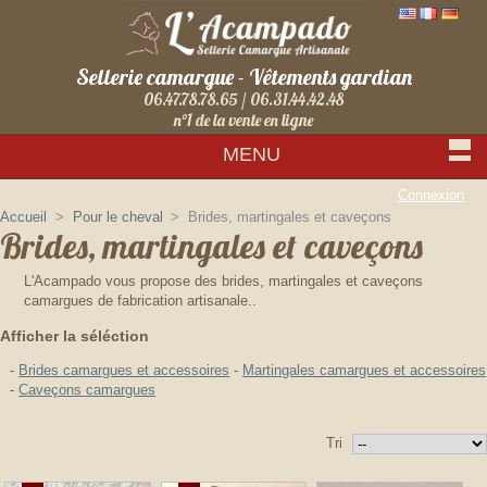
Sellerie camargue - Vêtements gardian
06.47.78.78.65 / 06.31.44.42.48
n°1 de la vente en ligne
MENU
Connexion
Accueil
>
Pour le cheval
>
Brides, martingales et caveçons
Brides, martingales et caveçons
L'Acampado vous propose des brides, martingales et caveçons
camargues de fabrication artisanale..
Afficher la séléction
-
Brides camargues et accessoires
-
Martingales camargues et accessoires
-
Caveçons camargues
Tri