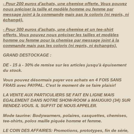
- Pour 200 euros d'achats, une chemise offerte. Vous pouvez
nous préciser la taille et modèle homme ou femme par
message joint à la commande
mais pas le coloris (ni repris, ni
échangé).
- Pour 300 euros d'achats, une chemise et un tee-shirt
offerts. Vous pouvez nous préciser les tailles et modèles
homme ou femme pour la chemise par message joint à la
commande mais pas les coloris (ni repris, ni échangés).
GRAND DESTOCKAGE :
DE - 15 à - 30% de remise sur les articles jusqu'à épuisement
du stock.
Vous pouvez désormais payer vos achats en 4 FOIS SANS
FRAIS avec PAYPAL. C'est le moment de se faire plaisir!
LA VENTE AUX PARTICULIERS SE FAIT EN LIGNE MAIS
EGALEMENT
DANS NOTRE SHOW-ROOM à MAUGUIO (34) SUR
RENDEZ-VOUS. IL SUFFIT DE NOUS APPELER.
Mode taurine: Bodywarmers, polaires, casquettes, chemises,
tee-shirts, polos maille piquée homme et femme.
LE COIN DES AFFAIRES: Promotions, prototypes, fin de série,