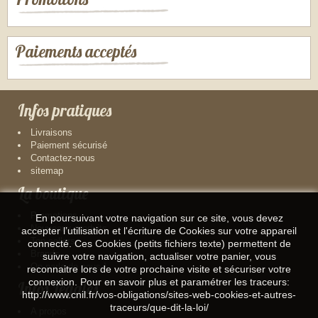
Paiements acceptés
Infos pratiques
Livraisons
Paiement sécurisé
Contactez-nous
sitemap
La boutique
Promotions
En poursuivant votre navigation sur ce site, vous devez
Nouveaux produits
accepter l’utilisation et l'écriture de Cookies sur votre appareil
Top sellers
connecté. Ces Cookies (petits fichiers texte) permettent de
Brands
suivre votre navigation, actualiser votre panier, vous
On parle de nous !
reconnaitre lors de votre prochaine visite et sécuriser votre
connexion. Pour en savoir plus et paramétrer les traceurs:
Infos Légales
http://www.cnil.fr/vos-obligations/sites-web-cookies-et-autres-
traceurs/que-dit-la-loi/
A propos