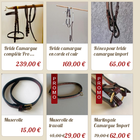
Bride Camargue
Bride camargue
Rênes pour bride
complète Pro...
en corde et cuir
camargue import
239,00 €
169,00 €
65,00 €
Muserolle
Muserolle de
Martingale
travail
Camargue Import
15,00 €
29,00 €
62,00 €
45,00 €
79,00 €