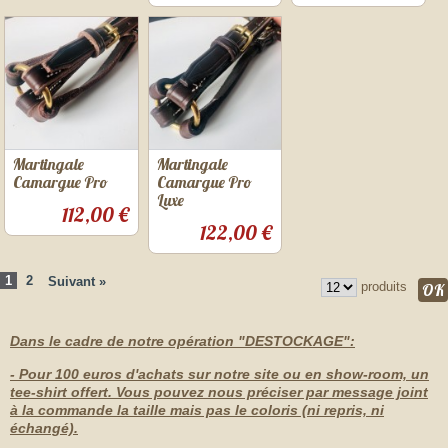
Martingale
Martingale
Camargue Pro
Camargue Pro
Luxe
112,00 €
122,00 €
1
2
Suivant »
produits
Dans le cadre de notre opération "DESTOCKAGE":
- Pour 100 euros d'achats sur notre site ou en show-room, un
tee-shirt offert. Vous pouvez nous préciser par message joint
à la commande la taille mais pas le coloris (ni repris, ni
échangé).