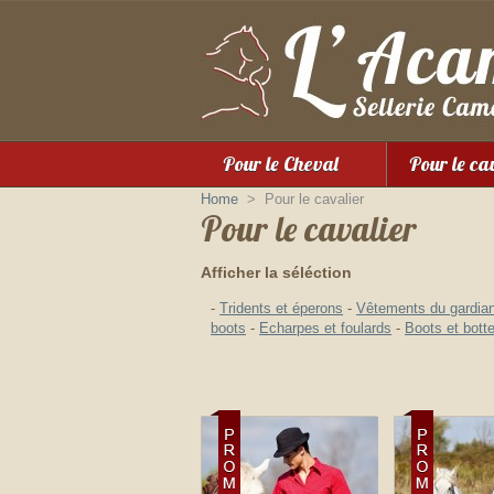
Pour le Cheval
Pour le ca
Home
>
Pour le cavalier
Pour le cavalier
Afficher la séléction
-
Tridents et éperons
-
Vêtements du gardia
boots
-
Echarpes et foulards
-
Boots et bott