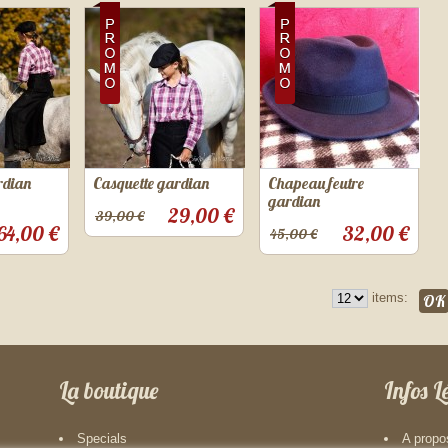
rdian
Casquette gardian
Chapeau feutre
gardian
29,00 €
39,00 €
64,00 €
32,00 €
45,00 €
items:
La boutique
Infos L
Specials
A propo