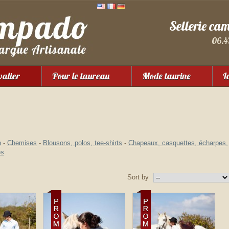
Sellerie ca
06.4
valier
Pour le taureau
Mode taurine
I
n
-
Chemises
-
Blousons, polos, tee-shirts
-
Chapeaux, casquettes, écharpes,
es
Sort by