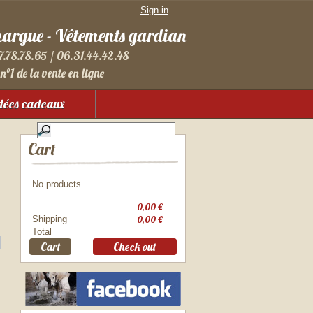
Sign in
margue - Vêtements gardian
7.78.78.65 / 06.31.44.42.48
n°1 de la vente en ligne
dées cadeaux
Cart
No products
0,00 €
Shipping
0,00 €
Total
Cart
Check out