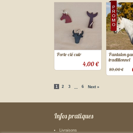
Porte-clé cuir
Pantalon ga
traditionnel
4,00 €
89,00 €
1
2
3
6
Next »
...
Infos pratiques
Livraisons