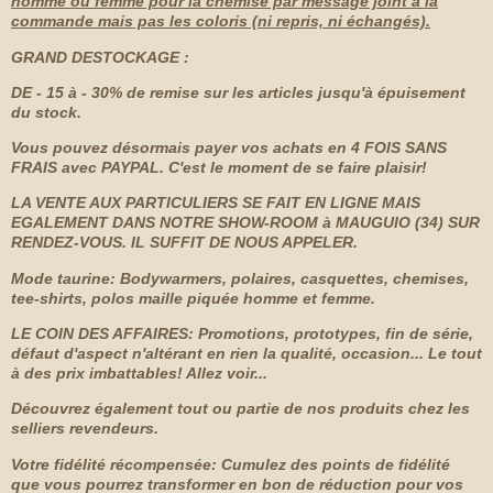
homme ou femme pour la chemise par message joint à la
commande mais pas les coloris (ni repris, ni échangés).
GRAND DESTOCKAGE :
DE - 15 à - 30% de remise sur les articles jusqu'à épuisement
du stock.
Vous pouvez désormais payer vos achats en 4 FOIS SANS
FRAIS avec PAYPAL. C'est le moment de se faire plaisir!
LA VENTE AUX PARTICULIERS SE FAIT EN LIGNE MAIS
EGALEMENT
DANS NOTRE SHOW-ROOM à MAUGUIO (34) SUR
RENDEZ-VOUS. IL SUFFIT DE NOUS APPELER.
Mode taurine: Bodywarmers, polaires, casquettes, chemises,
tee-shirts, polos maille piquée homme et femme.
LE COIN DES AFFAIRES: Promotions, prototypes, fin de série,
défaut d'aspect n'altérant en rien la qualité, occasion... Le tout
à des prix imbattables! Allez voir...
Découvrez également tout ou partie de nos produits chez les
selliers revendeurs.
Votre fidélité récompensée: Cumulez des points de fidélité
que vous pourrez transformer en bon de réduction pour vos