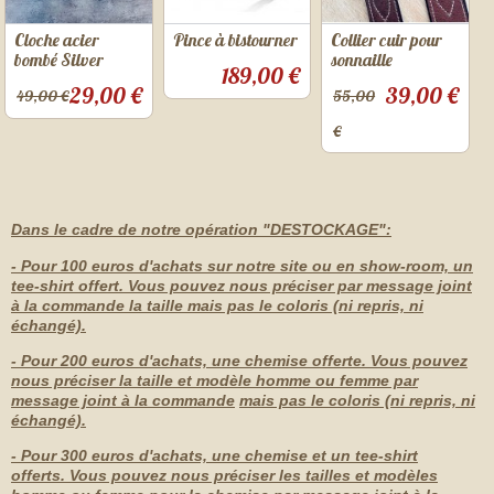
Cloche acier
Pince à bistourner
Collier cuir pour
bombé Silver
sonnaille
189,00 €
29,00 €
39,00 €
49,00 €
55,00
€
Dans le cadre de notre opération "DESTOCKAGE":
- Pour 100 euros d'achats sur notre site ou en show-room, un
tee-shirt offert. Vous pouvez nous préciser par message joint
à la commande la taille mais pas le coloris (ni repris, ni
échangé).
- Pour 200 euros d'achats, une chemise offerte. Vous pouvez
nous préciser la taille et modèle homme ou femme par
message joint à la commande
mais pas le coloris (ni repris, ni
échangé).
- Pour 300 euros d'achats, une chemise et un tee-shirt
offerts. Vous pouvez nous préciser les tailles et modèles