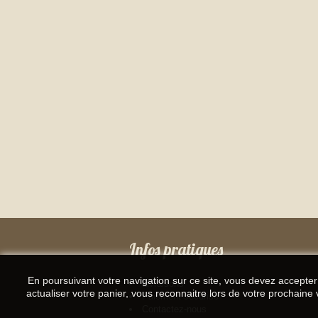
Infos pratiques
En poursuivant votre navigation sur ce site, vous devez accepter l
Livraisons
actualiser votre panier, vous reconnaitre lors de votre prochaine v
Paiement sécurisé
Contactez-nous