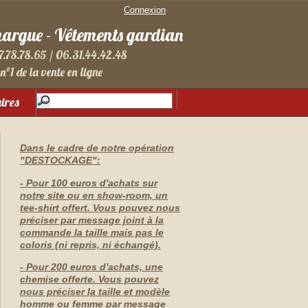
Connexion
margue - Vêtements gardian
7.78.78.65 / 06.31.44.42.48
n°1 de la vente en ligne
aires
Dans le cadre de notre opération
"DESTOCKAGE":
- Pour 100 euros d'achats sur
notre site ou en show-room, un
tee-shirt offert. Vous pouvez nous
préciser par message joint à la
commande la taille mais pas le
coloris (ni repris, ni échangé).
- Pour 200 euros d'achats, une
chemise offerte. Vous pouvez
nous préciser la taille et modèle
homme ou femme par message