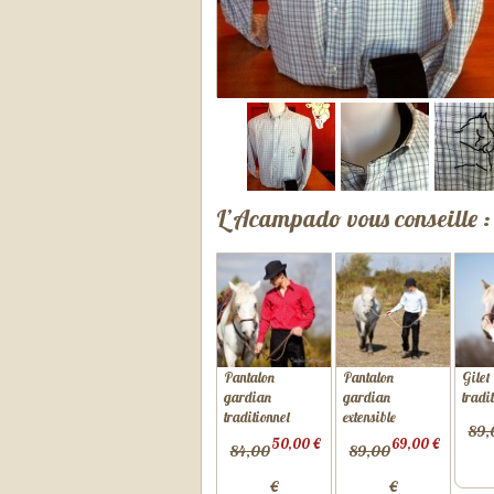
L’Acampado vous conseille :
Pantalon
Pantalon
Gilet
gardian
gardian
tradi
traditionnel
extensible
89,
50,00 €
69,00 €
84,00
89,00
€
€