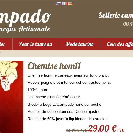
Sellerie ca
06.4
ier
Pour le taureau
Mode taurine
Coin des aff
11
Chemise hom11
Chemise homme carreaux noirs sur fond blanc.
Revers poignets et intérieur col contrastés noirs.
100% coton.
Une poche plaquée côté coeur.
Broderie Logo L'Acampado noire sur poche.
Pointes de col boutonnées. Coupe ajustée.
Remise de 60% jusqu'à liquidation des stocks!
29,00 €
52,00 € TTC
TTC