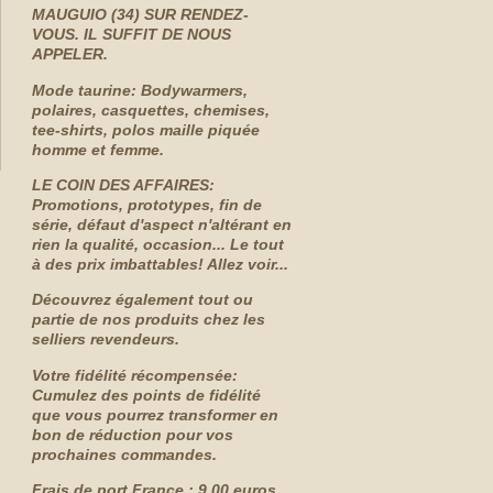
MAUGUIO (34) SUR RENDEZ-
VOUS. IL SUFFIT DE NOUS
APPELER.
Mode taurine: Bodywarmers,
polaires, casquettes, chemises,
tee-shirts, polos maille piquée
homme et femme.
LE COIN DES AFFAIRES:
Promotions, prototypes, fin de
série, défaut d'aspect n'altérant en
rien la qualité, occasion... Le tout
à des prix imbattables! Allez voir...
Découvrez également tout ou
partie de nos produits chez les
selliers revendeurs.
Votre fidélité récompensée:
Cumulez des points de fidélité
que vous pourrez transformer en
bon de réduction pour vos
prochaines commandes.
Frais de port France : 9.00 euros