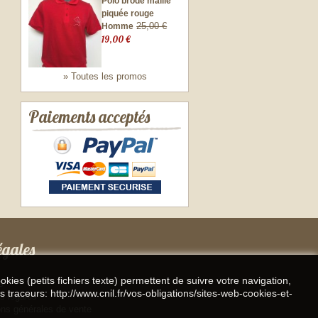
Polo brodé maille
piquée rouge
25,00 €
Homme
19,00 €
» Toutes les promos
Paiements acceptés
égales
kies (petits fichiers texte) permettent de suivre votre navigation,
s
s traceurs: http://www.cnil.fr/vos-obligations/sites-web-cookies-et-
s légales
ons générales de vente