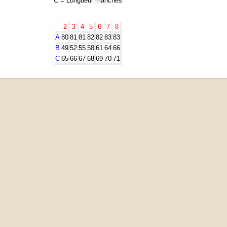
C = Longueur manches
2
3
4
5
6
7
8
A
80
81
81
82
82
83
83
B
49
52
55
58
61
64
66
C
65
66
67
68
69
70
71