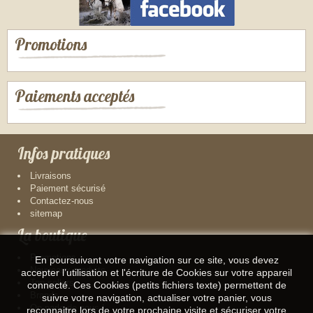
Promotions
Paiements acceptés
Infos pratiques
Livraisons
Paiement sécurisé
Contactez-nous
sitemap
La boutique
Promotions
En poursuivant votre navigation sur ce site, vous devez
Nouveaux produits
accepter l’utilisation et l'écriture de Cookies sur votre appareil
Top sellers
connecté. Ces Cookies (petits fichiers texte) permettent de
Brands
suivre votre navigation, actualiser votre panier, vous
On parle de nous !
reconnaitre lors de votre prochaine visite et sécuriser votre