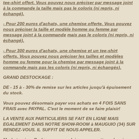
tee-shirt offert. Vous pouvez nous préciser par message joint
à la commande la taille mais pas le coloris (ni repris, ni
échangé).
- Pour 200 euros d'achats, une chemise offerte. Vous pouvez
nous préciser la taille et modèle homme ou femme par
message joint à la commande
mais pas le coloris (ni repris, ni
échangé).
- Pour 300 euros d'achats, une chemise et un tee-shirt
offerts. Vous pouvez nous préciser les tailles et modèles
homme ou femme pour la chemise par message joint à la
commande mais pas les coloris (ni repris, ni échangés).
GRAND DESTOCKAGE :
DE - 15 à - 30% de remise sur les articles jusqu'à épuisement
du stock.
Vous pouvez désormais payer vos achats en 4 FOIS SANS
FRAIS avec PAYPAL. C'est le moment de se faire plaisir!
LA VENTE AUX PARTICULIERS SE FAIT EN LIGNE MAIS
EGALEMENT
DANS NOTRE SHOW-ROOM à MAUGUIO (34) SUR
RENDEZ-VOUS. IL SUFFIT DE NOUS APPELER.