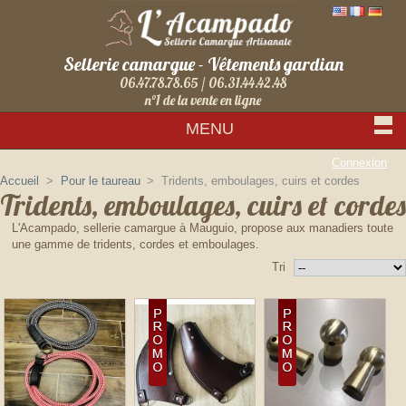
Sellerie camargue - Vêtements gardian
06.47.78.78.65 / 06.31.44.42.48
n°1 de la vente en ligne
MENU
Connexion
Accueil
>
Pour le taureau
>
Tridents, emboulages, cuirs et cordes
Tridents, emboulages, cuirs et cordes
L'Acampado, sellerie camargue à Mauguio, propose aux manadiers toute
une gamme de tridents, cordes et emboulages.
Tri