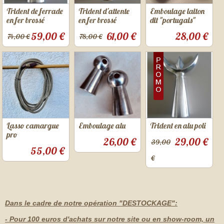
Trident de ferrade
Trident d'attente
Emboulage laiton
en fer brossé
en fer brossé
dit "portugais"
59,00 €
61,00 €
28,00 €
74,00 €
78,00 €
Lasso camargue
Emboulage alu
Trident en alu poli
pro
26,00 €
29,00 €
39,00
55,00 €
€
Dans le cadre de notre opération "DESTOCKAGE":
- Pour 100 euros d'achats sur notre site ou en show-room, un