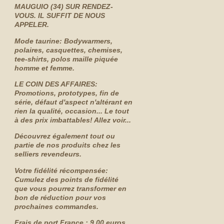
MAUGUIO (34) SUR RENDEZ-
VOUS. IL SUFFIT DE NOUS
APPELER.
Mode taurine: Bodywarmers,
polaires, casquettes, chemises,
tee-shirts, polos maille piquée
homme et femme.
LE COIN DES AFFAIRES:
Promotions, prototypes, fin de
série, défaut d'aspect n'altérant en
rien la qualité, occasion... Le tout
à des prix imbattables! Allez voir...
Découvrez également tout ou
partie de nos produits chez les
selliers revendeurs.
Votre fidélité récompensée:
Cumulez des points de fidélité
que vous pourrez transformer en
bon de réduction pour vos
prochaines commandes.
Frais de port France : 9.00 euros