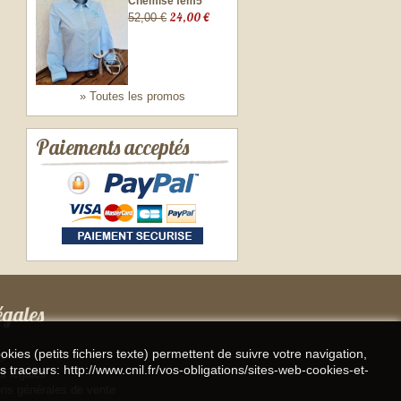
Chemise fem5
24,00 €
52,00 €
» Toutes les promos
Paiements acceptés
égales
kies (petits fichiers texte) permettent de suivre votre navigation,
s
s traceurs: http://www.cnil.fr/vos-obligations/sites-web-cookies-et-
s légales
ons générales de vente