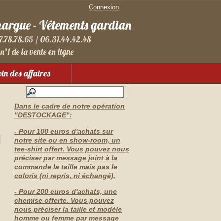
Connexion
margue - Vêtements gardian
7.78.78.65 / 06.31.44.42.48
n°1 de la vente en ligne
in des affaires
Dans le cadre de notre opération
"DESTOCKAGE":
- Pour 100 euros d'achats sur
notre site ou en show-room, un
tee-shirt offert. Vous pouvez nous
préciser par message joint à la
commande la taille mais pas le
coloris (ni repris, ni échangé).
- Pour 200 euros d'achats, une
chemise offerte. Vous pouvez
nous préciser la taille et modèle
homme ou femme par message