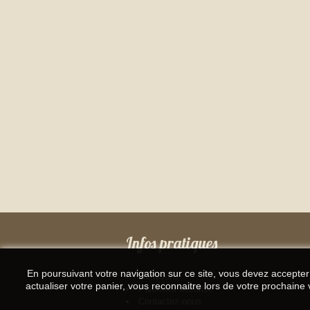
Infos pratiques
En poursuivant votre navigation sur ce site, vous devez accepter l
Livraisons
actualiser votre panier, vous reconnaitre lors de votre prochaine v
Paiement sécurisé
Contactez-nous