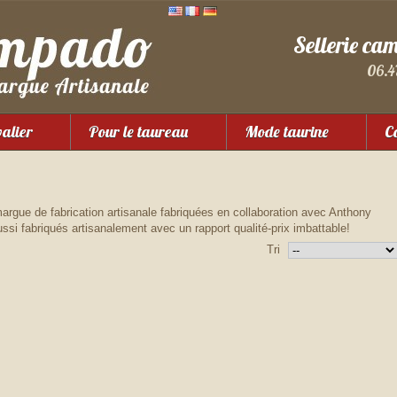
Sellerie ca
06.4
valier
Pour le taureau
Mode taurine
Co
gue de fabrication artisanale fabriquées en collaboration avec Anthony
si fabriqués artisanalement avec un rapport qualité-prix imbattable!
Tri