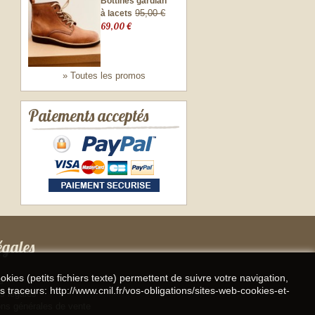
Bottines gardian
95,00 €
à lacets
69,00 €
» Toutes les promos
Paiements acceptés
égales
kies (petits fichiers texte) permettent de suivre votre navigation,
s
s traceurs: http://www.cnil.fr/vos-obligations/sites-web-cookies-et-
s légales
ons générales de vente