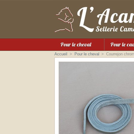
Pour le cheval
Pour le ca
Accueil
>
Pour le cheval
>
Courrejon chro