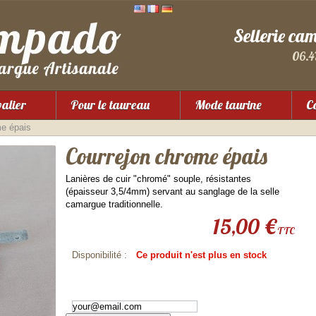
Sellerie ca
06.4
valier
Pour le taureau
Mode taurine
Co
me épais
Courrejon chrome épais
Lanières de cuir "chromé" souple, résistantes
(épaisseur 3,5/4mm) servant au sanglage de la selle
camargue traditionnelle.
15,00 €
TTC
Disponibilité :
Ce produit n'est plus en stock