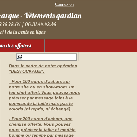
Connexion
margue - Vêtements gardian
7.78.78.65 / 06.31.44.42.48
n°1 de la vente en ligne
in des affaires
Dans le cadre de notre opération
"DESTOCKAGE":
- Pour 100 euros d'achats sur
notre site ou en show-room, un
tee-shirt offert. Vous pouvez nous
préciser par message joint à la
commande la taille mais pas le
coloris (ni repris, ni échangé).
- Pour 200 euros d'achats, une
chemise offerte. Vous pouvez
nous préciser la taille et modèle
homme ou femme par message