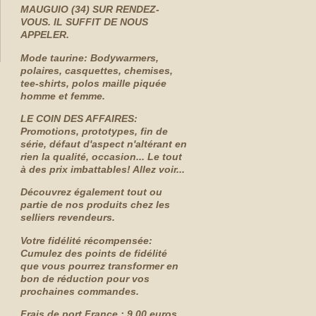
MAUGUIO (34) SUR RENDEZ-
VOUS. IL SUFFIT DE NOUS
APPELER.
Mode taurine: Bodywarmers,
polaires, casquettes, chemises,
tee-shirts, polos maille piquée
homme et femme.
LE COIN DES AFFAIRES:
Promotions, prototypes, fin de
série, défaut d'aspect n'altérant en
rien la qualité, occasion... Le tout
à des prix imbattables! Allez voir...
Découvrez également tout ou
partie de nos produits chez les
selliers revendeurs.
Votre fidélité récompensée:
Cumulez des points de fidélité
que vous pourrez transformer en
bon de réduction pour vos
prochaines commandes.
Frais de port France : 9.00 euros