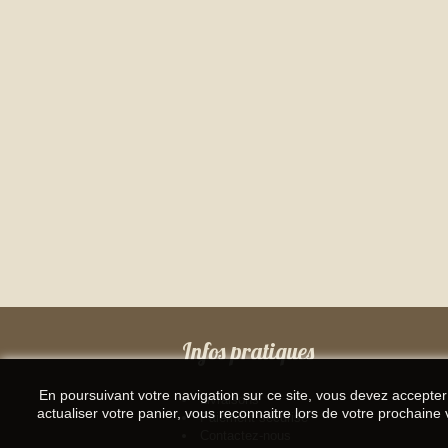
Infos pratiques
En poursuivant votre navigation sur ce site, vous devez accepter l
Livraisons
actualiser votre panier, vous reconnaitre lors de votre prochaine v
Paiement sécurisé
Contactez-nous