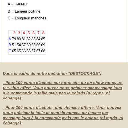
A = Hauteur
B = Largeur poitrine
C = Longueur manches
2
3
4
5
6
7
8
A
79
80
81
82
83
84
85
B
51
54
57
60
63
66
69
C
65
65
66
66
67
67
68
Dans le cadre de notre opération "DESTOCKAGE":
- Pour 100 euros d'achats sur notre site ou en show-room, un
tee-shirt offert. Vous pouvez nous préciser par message joint
à la commande la taille mais pas le coloris (ni repris, ni
échangé).
- Pour 200 euros d'achats, une chemise offerte. Vous pouvez
nous préciser la taille et modèle homme ou femme par
message joint à la commande
mais pas le coloris (ni repris, ni
échangé).