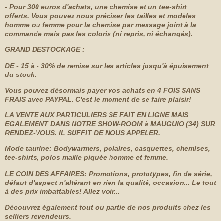
- Pour 300 euros d'achats, une chemise et un tee-shirt
offerts. Vous pouvez nous préciser les tailles et modèles
homme ou femme pour la chemise par message joint à la
commande mais pas les coloris (ni repris, ni échangés).
GRAND DESTOCKAGE :
DE - 15 à - 30% de remise sur les articles jusqu'à épuisement
du stock.
Vous pouvez désormais payer vos achats en 4 FOIS SANS
FRAIS avec PAYPAL. C'est le moment de se faire plaisir!
LA VENTE AUX PARTICULIERS SE FAIT EN LIGNE MAIS
EGALEMENT
DANS NOTRE SHOW-ROOM à MAUGUIO (34) SUR
RENDEZ-VOUS. IL SUFFIT DE NOUS APPELER.
Mode taurine: Bodywarmers, polaires, casquettes, chemises,
tee-shirts, polos maille piquée homme et femme.
LE COIN DES AFFAIRES: Promotions, prototypes, fin de série,
défaut d'aspect n'altérant en rien la qualité, occasion... Le tout
à des prix imbattables! Allez voir...
Découvrez également tout ou partie de nos produits chez les
selliers revendeurs.