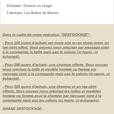
Entretien: Graisse ou cirage.
Fabricant: Les Bottes de Marius.
Dans le cadre de notre opération "DESTOCKAGE":
- Pour 100 euros d'achats sur notre site ou en show-room, un
tee-shirt offert. Vous pouvez nous préciser par message joint
à la commande la taille mais pas le coloris (ni repris, ni
échangé).
- Pour 200 euros d'achats, une chemise offerte. Vous pouvez
nous préciser la taille et modèle homme ou femme par
message joint à la commande
mais pas le coloris (ni repris, ni
échangé).
- Pour 300 euros d'achats, une chemise et un tee-shirt
offerts. Vous pouvez nous préciser les tailles et modèles
homme ou femme pour la chemise par message joint à la
commande mais pas les coloris (ni repris, ni échangés).
GRAND DESTOCKAGE :