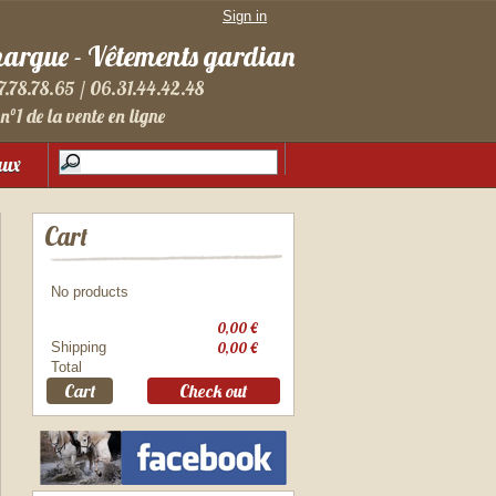
Sign in
margue - Vêtements gardian
7.78.78.65 / 06.31.44.42.48
n°1 de la vente en ligne
aux
Cart
No products
0,00 €
Shipping
0,00 €
Total
Cart
Check out