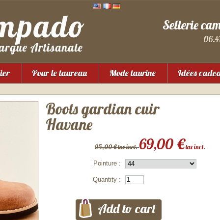
Sellerie ca
06.4
ier
Pour le taureau
Mode taurine
Idées cade
Boots gardian cuir
Havane
69,00 €
95,00 € tax incl.
tax incl.
Pointure :
Quantity :