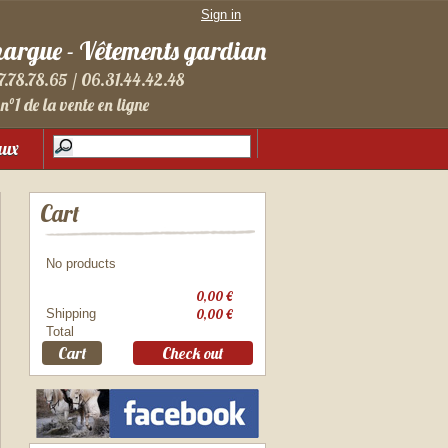
Sign in
margue - Vêtements gardian
7.78.78.65 / 06.31.44.42.48
n°1 de la vente en ligne
aux
Cart
No products
0,00 €
Shipping
0,00 €
Total
Cart
Check out