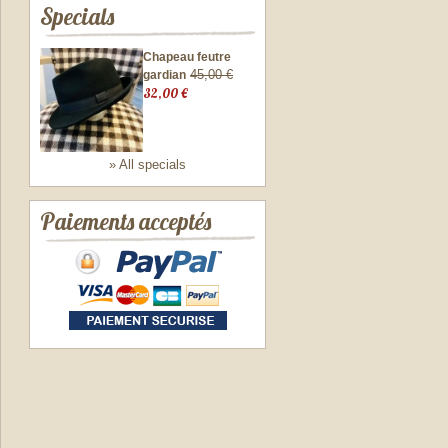
Specials
Chapeau feutre
45,00 €
gardian
32,00 €
» All specials
Paiements acceptés