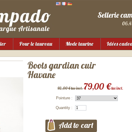
Sellerie ca
06.4
ier
Pour le taureau
Mode taurine
Idées cade
Boots gardian cuir
Havane
79,00 €
92,00 € tax incl.
tax incl.
Pointure :
Quantity :