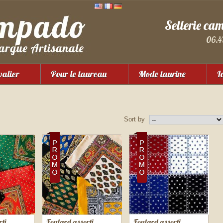
Sellerie ca
06.4
valier
Pour le taureau
Mode taurine
I
Sort by
ti
Foulard assorti
Foulard assorti