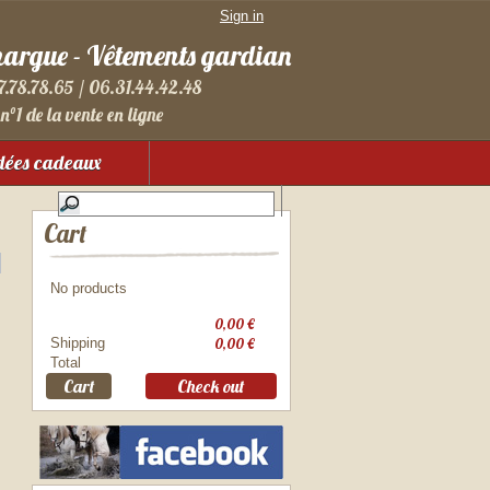
Sign in
margue - Vêtements gardian
7.78.78.65 / 06.31.44.42.48
n°1 de la vente en ligne
dées cadeaux
Cart
No products
0,00 €
Shipping
0,00 €
Total
Cart
Check out