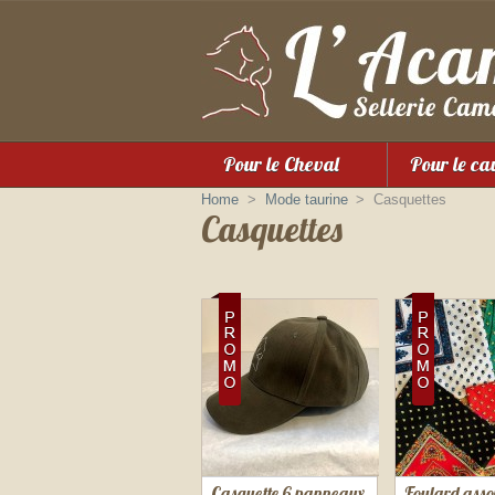
Pour le Cheval
Pour le ca
Home
>
Mode taurine
>
Casquettes
Casquettes
Casquette 6 panneaux
Foulard assor