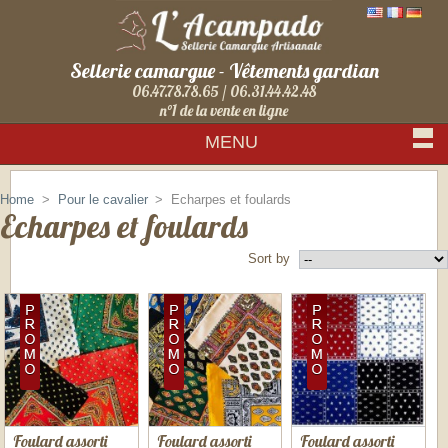
Sellerie camargue - Vêtements gardian
06.47.78.78.65 / 06.31.44.42.48
n°1 de la vente en ligne
MENU
Sign in
Home
>
Pour le cavalier
>
Echarpes et foulards
Echarpes et foulards
Sort by
Foulard assorti
Foulard assorti
Foulard assorti