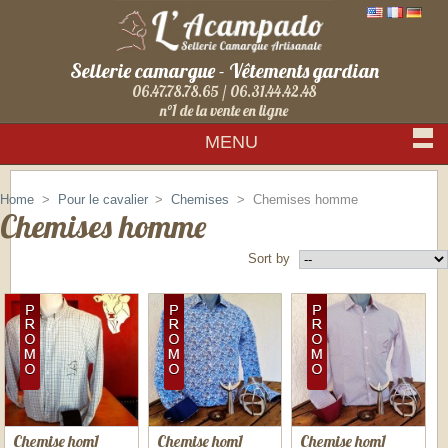
Sellerie camargue - Vêtements gardian
06.47.78.78.65 / 06.31.44.42.48
n°1 de la vente en ligne
MENU
Sign in
Home
>
Pour le cavalier
>
Chemises
>
Chemises homme
Chemises homme
Sort by
Chemise hom1
Chemise hom1
Chemise hom1