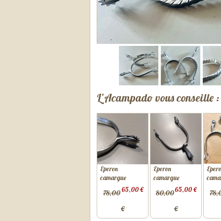
L’Acampado vous conseille :
Eperon
Eperon
Eper
camargue
camargue
cama
65,00 €
65,00 €
78,00
80,00
78,
€
€