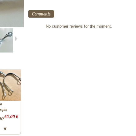
Comments
No customer reviews for the moment.
on
rgue
65,00 €
00
€