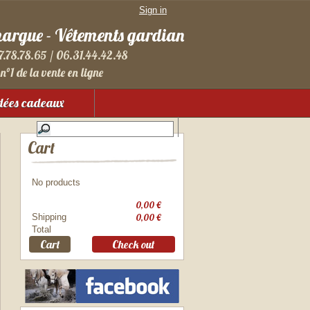
Sign in
margue - Vêtements gardian
7.78.78.65 / 06.31.44.42.48
n°1 de la vente en ligne
dées cadeaux
Cart
No products
0,00 €
Shipping
0,00 €
Total
Cart
Check out