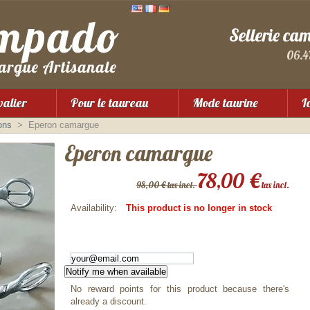
Sellerie ca
06.4
valier
Pour le taureau
Mode taurine
I
ons
>
Eperon camargue
Eperon camargue
78,00 €
98,00 € tax incl.
tax incl.
Availability:
This product is no longer in stock
Notify me when available
No reward points for this product because there's
already a discount.