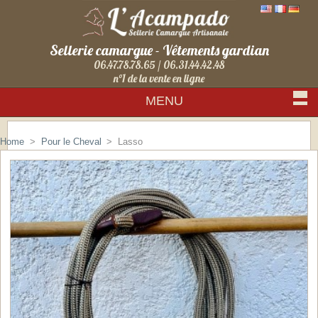
Sellerie camargue - Vêtements gardian
06.47.78.78.65 / 06.31.44.42.48
n°1 de la vente en ligne
MENU
Sign in
Home
>
Pour le Cheval
>
Lasso