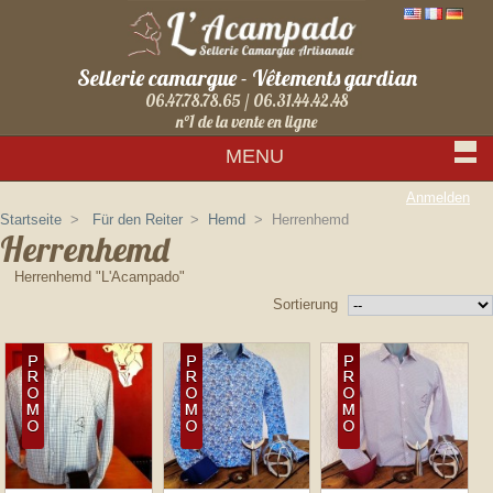
Sellerie camargue - Vêtements gardian
06.47.78.78.65 / 06.31.44.42.48
n°1 de la vente en ligne
MENU
Anmelden
Startseite
>
Für den Reiter
>
Hemd
>
Herrenhemd
Herrenhemd
Herrenhemd "L'Acampado"
Sortierung