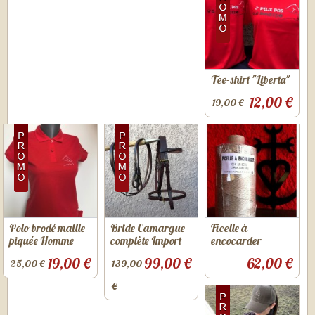
Tee-shirt "Liberta"
12,00 €
19,00 €
Polo brodé maille
Bride Camargue
Ficelle à
piquée Homme
complète Import
encocarder
19,00 €
99,00 €
62,00 €
25,00 €
139,00
€