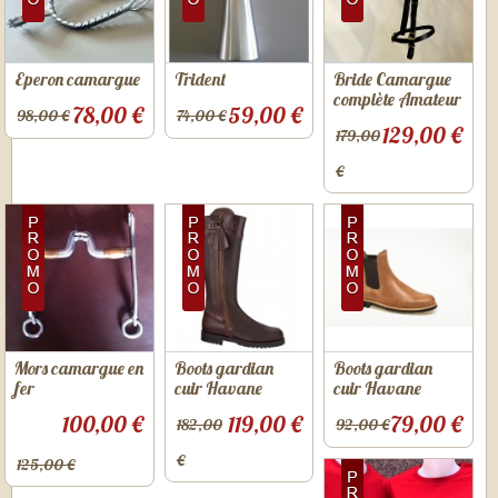
Eperon camargue
Trident
Bride Camargue
complète Amateur
78,00 €
59,00 €
98,00 €
74,00 €
129,00 €
179,00
€
Mors camargue en
Boots gardian
Boots gardian
fer
cuir Havane
cuir Havane
100,00 €
119,00 €
79,00 €
182,00
92,00 €
€
125,00 €