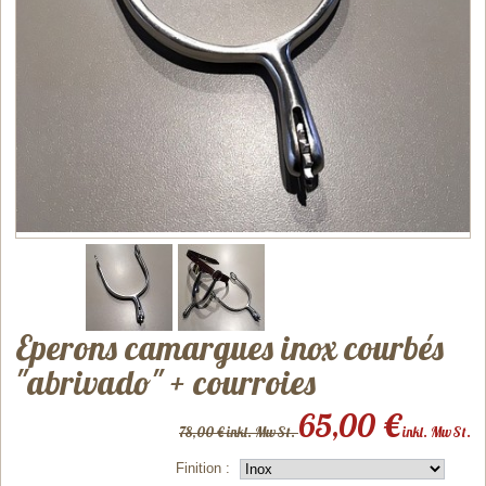
Eperons camargues inox courbés
"abrivado" + courroies
65,00 €
78,00 € inkl. MwSt.
inkl. MwSt.
Finition :