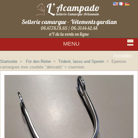
Sellerie camargue - Vêtements gardian
06.47.78.78.65 / 06.31.44.42.48
n°1 de la vente en ligne
MENU
Anmelden
Startseite
>
Für den Reiter
>
Trident, lasso und Sporen
>
Eperons
camargues inox courbés "abrivado" + courroies