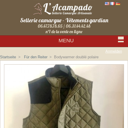
Sellerie camargue - Vêtements gardian
06.47.78.78.65 / 06.31.44.42.48
n°1 de la vente en ligne
MENU
Anmelden
Startseite
>
Für den Reiter
>
Bodywarmer doublé polaire